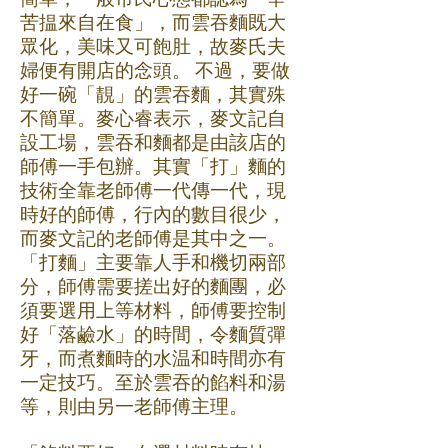
苦揾來自在食」，而雲吞麵既大
眾化，美味又可飽肚，故麥氏夫
婦便有開店的念頭。 不過，要做
好一碗「靚」的雲吞麵，其實殊
不簡單。麥心睿表示，麥文記自
設工場，雲吞和麵都是由該店的
師傅一手包辦。其實「打」麵的
技術全靠老師傅一代傳一代，現
時好的師傅，行內的數目很少，
而麥文記的老師傅是其中之一。
「打麵」主要靠人手和機切兩部
分，師傅需要搓出好的麵團，必
須要選用上等材料，師傅要控制
好「落鹼水」的時間，令麵質彈
牙，而煮麵時的水温和時間亦有
一定技巧。至於雲吞的餡料和湯
等，則由另一老師傅主理。