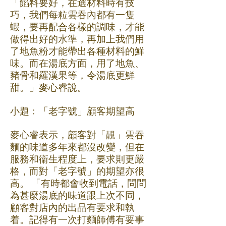
「餡料要好，在選材料時有技
巧，我們每粒雲吞內都有一隻
蝦，要再配合各樣的調味，才能
做得出好的水準，再加上我們用
了地魚粉才能帶出各種材料的鮮
味。而在湯底方面，用了地魚、
豬骨和羅漢果等，令湯底更鮮
甜。」麥心睿說。
小題﹕「老字號」顧客期望高
麥心睿表示，顧客對「靚」雲吞
麵的味道多年來都沒改變，但在
服務和衞生程度上，要求則更嚴
格，而對「老字號」的期望亦很
高。 「有時都會收到電話，問問
為甚麼湯底的味道跟上次不同，
顧客對店內的出品有要求和執
着。記得有一次打麵師傅有要事