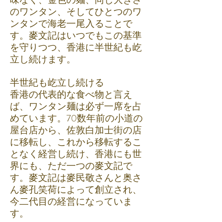
のワンタン、そしてひとつのワ
ンタンで海老一尾入ることで
す。麥文記はいつでもこの基準
を守りつつ、香港に半世紀も屹
立し続けます。
半世紀も屹立し続ける
香港の代表的な食べ物と言え
ば、ワンタン麺は必ず一席を占
めています。70数年前の小道の
屋台店から、佐敦白加士街の店
に移転し、これから移転するこ
となく経営し続け、香港にも世
界にも、ただ一つの麥文記で
す。麥文記は麥民敬さんと奥さ
ん麥孔笑荷によって創立され、
今二代目の経営になっていま
す。