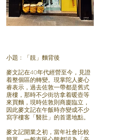
小題﹕「靚」麵背後
麥文記在40年代經營至今，見證
着整個區的轉變。現掌陀人麥心
睿表示，過去佐敦一帶都是舊式
唐樓，那時不少街坊拿着暖壺等
來買麵，現時佐敦則商廈臨立，
因此麥文記在午飯時亦變成不少
寫字樓客「醫肚」的首選地點。
麥文記開業之初，當年社會比較
簡單，一般市民心態都認為「辛