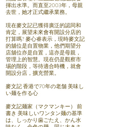
揮出水準。而直至2003年，母親
去世，她才正式繼承業務。
現在麥文記已獲得廣泛的認同和
肯定，展望未來會有開設分店的
打算嗎? 麥心睿表示，現時麥文記
的舖位是自置物業，他們期望分
店舖位亦是自置，這亦是母親，
管理上的智慧。
現在仍是觀察市
埸的階段，等待適合時機，就會
開設分店，擴充營業。
麥文記 香港で70年の老舗 美味し
い麺を作る心
麥文記麺家（マクマンキー）
前
書き 美味しいワンタン麺の基準
は、しっかり歯ごたえ、かん水
味なく、金色の麺、同じ大きさ