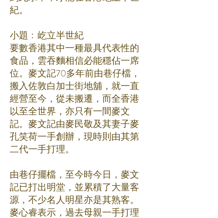
紀。
小題﹕屹立半世紀
要數香港其中一種最具代表性的
食品，雲吞麵相信必能穩佔一席
位。麥文記70多年前由巷仔檔，
搬入佐敦白加士街地舖，就一直
經營至今，從未搬遷，而全香港
以至全世界，亦只有一間麥文
記。麥文記由麥民敬及其妻子麥
孔笑荷一手創辦，現時則由其第
二代一手打理。
由巷仔擺檔，至今時今日，麥文
記已打出明堂，並累積了大量客
源，不少名人明星亦是其熟客。
麥心睿表示，過去母親一手打理