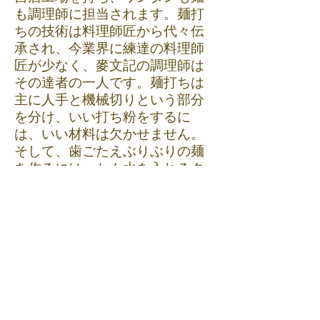
も調理師に担当されます。麺打
ちの技術は料理師匠から代々伝
承され、今業界に練達の料理師
匠が少なく、麥文記の調理師は
その達者の一人です。麺打ちは
主に人手と機械切りという部分
を分け、いい打ち粉をするに
は、いい材料は欠かせません。
そして、歯ごたえぶりぶりの麺
を作るには、かん水を入れるタ
イミングや、麺を煮る水温と時
間も大事です。ワンタンの中身
やスープは、別の調理師が担当
します。
「いい餡を作るには、材料を選
ぶのが大切です。本店のワンタ
ンには一尾の海老を入れ、様々