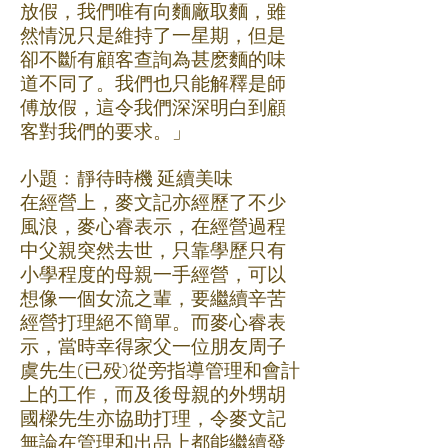
放假，我們唯有向麵廠取麵，雖
然情況只是維持了一星期，但是
卻不斷有顧客查詢為甚麽麵的味
道不同了。我們也只能解釋是師
傅放假，這令我們深深明白到顧
客對我們的要求。」
小題﹕靜待時機 延續美味
在經營上，麥文記亦經歷了不少
風浪，麥心睿表示，在經營過程
中父親突然去世，只靠學歷只有
小學程度的母親一手經營，可以
想像一個女流之輩，要繼續辛苦
經營打理絕不簡單。而麥心睿表
示，當時幸得家父一位朋友周子
虞先生(已殁)從旁指導管理和會計
上的工作，而及後母親的外甥胡
國樑先生亦協助打理，令麥文記
無論在管理和出品上都能繼續發